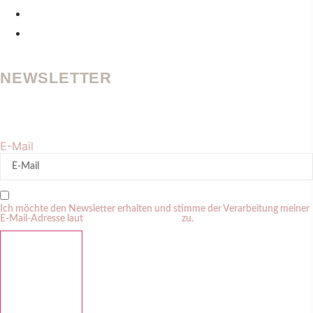
BRAND TRUST
CONTENT UND PROZESSE
NEWSLETTER
Werde und bleibe sichtbar in der KI-Suche. Erhalte regelmäßig
meine Tipps zu Personal Branding + GEO.
E-Mail
Ich möchte den Newsletter erhalten und stimme der Verarbeitung meiner
E-Mail-Adresse laut
Datenschutzerklärung
zu.