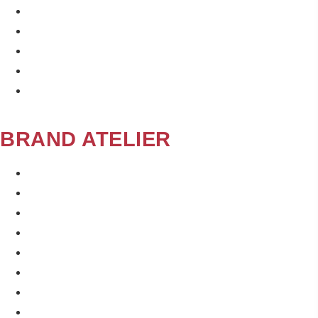
BRAND SIGNAL
BRAND RELAUNCH INTENSIVE
ACTION BRANDING WORKSHOP
ÜBER MICH
KI-STRATEGIE TOOLSET
BRAND ATELIER
PERSONAL BRANDING
GEO-STRATEGIE
AI ASSETS UND TOOLS
BRAND TRUST
CONTENT UND PROZESSE
PERSONAL BRANDING
GEO-STRATEGIE
AI ASSETS UND TOOLS