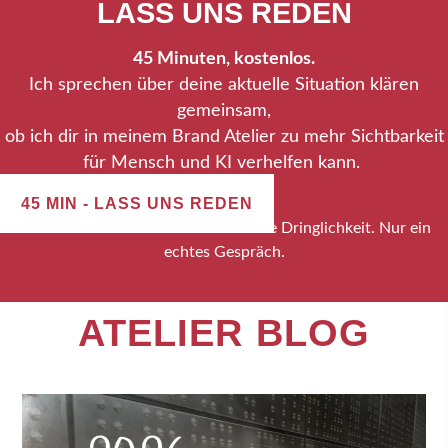
LASS UNS REDEN
45 Minuten, kostenlos.
Ich sprechen über deine aktuelle Situation klären
gemeinsam,
ob ich dir in meinem Brand Atelier zu mehr Sichtbarkeit
für Mensch und KI verhelfen kann.
45 MIN - LASS UNS REDEN
Kein Verkaufsdruck. Keine künstliche Dringlichkeit. Nur ein
echtes Gespräch.
ATELIER BLOG