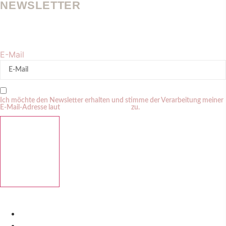
NEWSLETTER
Werde und bleibe sichtbar in der KI-Suche. Erhalte regelmäßig
meine Tipps zu Personal Branding + GEO.
E-Mail
Ich möchte den Newsletter erhalten und stimme der Verarbeitung meiner
E-Mail-Adresse laut
Datenschutzerklärung
zu.
ABBONIEREN
IMPRESSUM