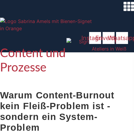
Zum
Inhalt
springen
Instagram
Envelope
Whatsap
Content und
Prozesse
Warum Content-Burnout
kein Fleiß-Problem ist -
sondern ein System-
Problem