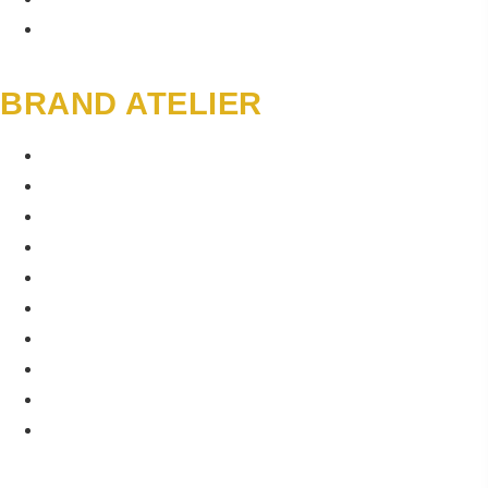
KI-STRATEGIE TOOLSET
BRAND ATELIER
PERSONAL BRANDING
GEO-STRATEGIE
AI ASSETS UND TOOLS
BRAND TRUST
CONTENT UND PROZESSE
PERSONAL BRANDING
GEO-STRATEGIE
AI ASSETS UND TOOLS
BRAND TRUST
CONTENT UND PROZESSE