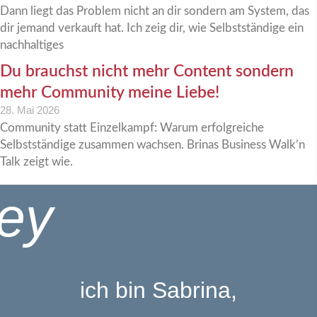
Dann liegt das Problem nicht an dir sondern am System, das
dir jemand verkauft hat. Ich zeig dir, wie Selbstständige ein
nachhaltiges
Du brauchst nicht mehr Content sondern
mehr Community meine Liebe!
28. Mai 2026
Community statt Einzelkampf: Warum erfolgreiche
Selbstständige zusammen wachsen. Brinas Business Walk’n
Talk zeigt wie.
ey
ich bin Sabrina,