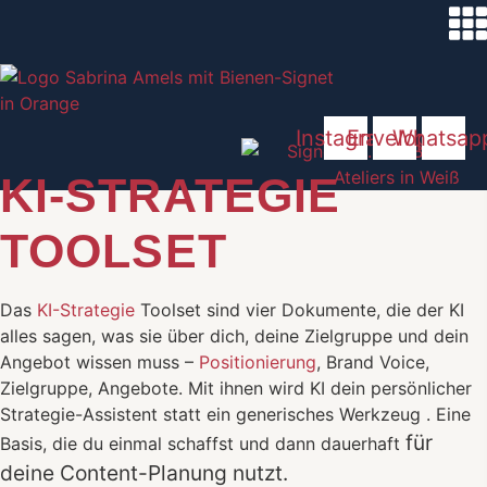
Zum
Inhalt
springen
Instagram
Envelope
Whatsap
KI-STRATEGIE
TOOLSET
Das
KI-Strategie
Toolset sind vier Dokumente, die der KI
alles sagen, was sie über dich, deine Zielgruppe und dein
Angebot wissen muss –
Positionierung
, Brand Voice,
Zielgruppe, Angebote. Mit ihnen wird KI dein persönlicher
Strategie-Assistent statt ein generisches Werkzeug . Eine
für
Basis, die du einmal schaffst und dann dauerhaft
deine Content-Planung
nutzt.