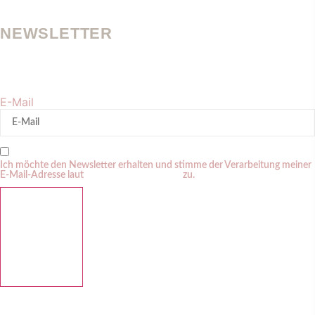
NEWSLETTER
Werde und bleibe sichtbar in der KI-Suche. Erhalte regelmäßig
meine Tipps zu Personal Branding + GEO.
E-Mail
Ich möchte den Newsletter erhalten und stimme der Verarbeitung meiner
E-Mail-Adresse laut
Datenschutzerklärung
zu.
ABBONIEREN