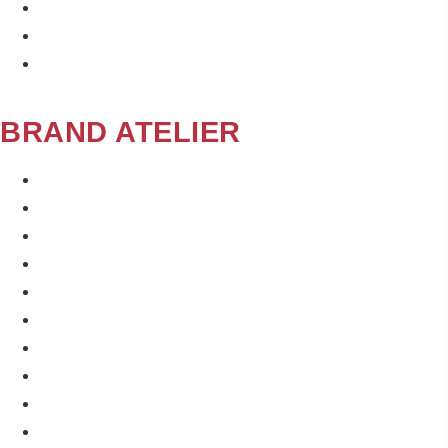
ACTION BRANDING WORKSHOP
ÜBER MICH
KI-STRATEGIE TOOLSET
BRAND ATELIER
PERSONAL BRANDING
GEO-STRATEGIE
AI ASSETS UND TOOLS
BRAND TRUST
CONTENT UND PROZESSE
PERSONAL BRANDING
GEO-STRATEGIE
AI ASSETS UND TOOLS
BRAND TRUST
CONTENT UND PROZESSE