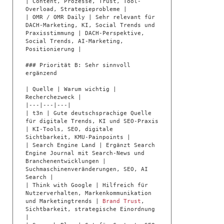
| Content, Prozesse, Trust, Tool-
Overload, Strategieprobleme |

| OMR / OMR Daily | Sehr relevant für 
DACH-Marketing, KI, Social Trends und 
Praxisstimmung | DACH-Perspektive, 
Social Trends, AI-Marketing, 
Positionierung |

### Priorität B: Sehr sinnvoll 
ergänzend

| Quelle | Warum wichtig | 
Recherchezweck |

|---|---|---|

| t3n | Gute deutschsprachige Quelle 
für digitale Trends, KI und SEO-Praxis 
| KI-Tools, SEO, digitale 
Sichtbarkeit, KMU-Painpoints |

| Search Engine Land | Ergänzt Search 
Engine Journal mit Search-News und 
Branchenentwicklungen | 
Suchmaschinenveränderungen, SEO, AI 
Search |

| Think with Google | Hilfreich für 
Nutzerverhalten, Markenkommunikation 
und Marketingtrends | 
Brand Trust
, 
Sichtbarkeit, strategische Einordnung 
|
