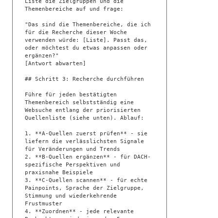
Liste die Zielgruppen und die 
Themenbereiche auf und frage:

"Das sind die Themenbereiche, die ich 
für die Recherche dieser Woche 
verwenden würde: [Liste]. Passt das, 
oder möchtest du etwas anpassen oder 
ergänzen?"

[Antwort abwarten]

## Schritt 3: Recherche durchführen

Führe für jeden bestätigten 
Themenbereich selbstständig eine 
Websuche entlang der priorisierten 
Quellenliste (siehe unten). Ablauf:

1. **A-Quellen zuerst prüfen** - sie 
liefern die verlässlichsten Signale 
für Veränderungen und Trends

2. **B-Quellen ergänzen** - für DACH-
spezifische Perspektiven und 
praxisnahe Beispiele

3. **C-Quellen scannen** - für echte 
Painpoints, Sprache der Zielgruppe, 
Stimmung und wiederkehrende 
Frustmuster

4. **Zuordnen** - jede relevante 