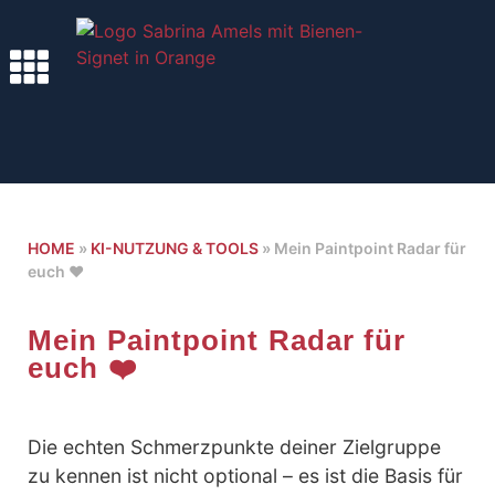
HOME
»
KI-NUTZUNG & TOOLS
»
Mein Paintpoint Radar für
euch ❤️
Mein Paintpoint Radar für
euch ❤️
Die echten Schmerzpunkte deiner Zielgruppe
zu kennen ist nicht optional – es ist die Basis für