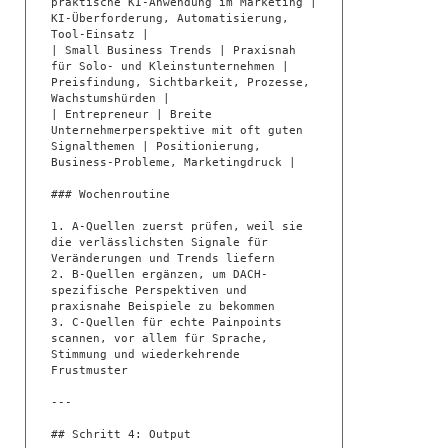
praktische KI-Anwendung im Marketing | 
KI-Überforderung, Automatisierung, 
Tool-Einsatz |

| Small Business Trends | Praxisnah 
für Solo- und Kleinstunternehmen | 
Preisfindung, Sichtbarkeit, Prozesse, 
Wachstumshürden |

| Entrepreneur | Breite 
Unternehmerperspektive mit oft guten 
Signalthemen | Positionierung, 
Business-Probleme, Marketingdruck |

### Wochenroutine

1. A-Quellen zuerst prüfen, weil sie 
die verlässlichsten Signale für 
Veränderungen und Trends liefern

2. B-Quellen ergänzen, um DACH-
spezifische Perspektiven und 
praxisnahe Beispiele zu bekommen

3. C-Quellen für echte Painpoints 
scannen, vor allem für Sprache, 
Stimmung und wiederkehrende 
Frustmuster

---

## Schritt 4: Output
