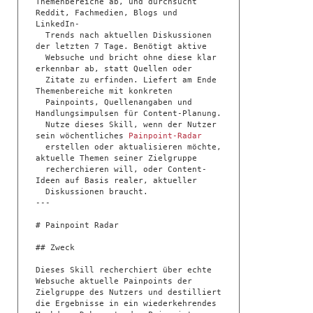
Themenbereiche ab, und durchsucht 
Reddit, Fachmedien, Blogs und 
LinkedIn-

  Trends nach aktuellen Diskussionen 
der letzten 7 Tage. Benötigt aktive

  Websuche und bricht ohne diese klar 
erkennbar ab, statt Quellen oder

  Zitate zu erfinden. Liefert am Ende 
Themenbereiche mit konkreten

  Painpoints, Quellenangaben und 
Handlungsimpulsen für Content-Planung.

  Nutze dieses Skill, wenn der Nutzer 
sein wöchentliches 
Painpoint-Radar
  erstellen oder aktualisieren möchte, 
aktuelle Themen seiner Zielgruppe

  recherchieren will, oder Content-
Ideen auf Basis realer, aktueller

  Diskussionen braucht.

---

# Painpoint Radar

## Zweck

Dieses Skill recherchiert über echte 
Websuche aktuelle Painpoints der 
Zielgruppe des Nutzers und destilliert 
die Ergebnisse in ein wiederkehrendes 