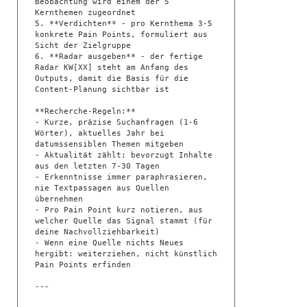
Beobachtung wird einem der 5 
Kernthemen zugeordnet

5. **Verdichten** - pro Kernthema 3-5 
konkrete Pain Points, formuliert aus 
Sicht der Zielgruppe 

6. **Radar ausgeben** - der fertige 
Radar KW[XX] steht am Anfang des 
Outputs, damit die Basis für die 
Content-Planung sichtbar ist

**Recherche-Regeln:**

- Kurze, präzise Suchanfragen (1-6 
Wörter), aktuelles Jahr bei 
datumssensiblen Themen mitgeben

- Aktualität zählt: bevorzugt Inhalte 
aus den letzten 7-30 Tagen

- Erkenntnisse immer paraphrasieren, 
nie Textpassagen aus Quellen 
übernehmen

- Pro Pain Point kurz notieren, aus 
welcher Quelle das Signal stammt (für 
deine Nachvollziehbarkeit)

- Wenn eine Quelle nichts Neues 
hergibt: weiterziehen, nicht künstlich 
Pain Points erfinden

---
