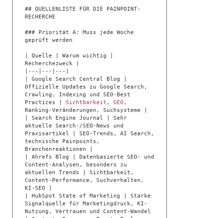
## QUELLENLISTE FÜR DIE PAINPOINT-
RECHERCHE

### Priorität A: Muss jede Woche 
geprüft werden

| Quelle | Warum wichtig | 
Recherchezweck |

|---|---|---|

| Google Search Central Blog | 
Offizielle Updates zu Google Search, 
Crawling, Indexing und SEO-Best 
Practices | 
Sichtbarkeit
, 
GEO
, 
Ranking-Veränderungen, Suchsysteme |

| Search Engine Journal | Sehr 
aktuelle Search-/SEO-News und 
Praxisartikel | SEO-Trends, AI Search, 
technische Painpoints, 
Branchenreaktionen |

| Ahrefs Blog | Datenbasierte SEO- und 
Content-Analysen, besonders zu 
aktuellen Trends | Sichtbarkeit, 
Content-Performance, Suchverhalten, 
KI-SEO |

| HubSpot State of Marketing | Starke 
Signalquelle für Marketingdruck, KI-
Nutzung, Vertrauen und Content-Wandel 