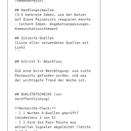
Themenbereich]

## Handlungsimpulse

[3-5 konkrete Ideen, wie der Nutzer 
auf diese Painpoints reagieren könnte 
- Content-Ideen, Angebotsanpassungen, 
Kommunikationsthemen]

## Zitierte Quellen

[Liste aller verwendeten Quellen mit 
Link]

```

## Schritt 5: Abschluss

Gib eine kurze Bestätigung: wie viele 
Painpoints gefunden wurden, und was 
der wichtigste Trend der Woche ist.

## QUALITÄTSCHECKS (vor 
Veröffentlichung)

**Recherche-Check:**

- [ ] Wurden A-Quellen geprüft? 
(mindestens 3 von 5)

- [ ] Sind die Pain Points aus 
aktuellen Signalen abgeleitet (letzte 