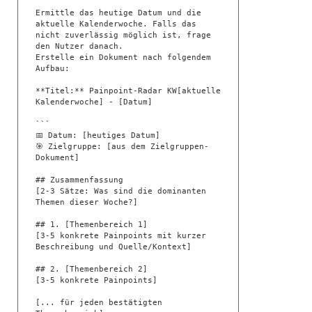
Ermittle das heutige Datum und die 
aktuelle Kalenderwoche. Falls das 
nicht zuverlässig möglich ist, frage 
den Nutzer danach.

Erstelle ein Dokument nach folgendem 
Aufbau:

**Titel:** Painpoint-Radar KW[aktuelle 
Kalenderwoche] - [Datum]

```

📅 Datum: [heutiges Datum]

🎯 Zielgruppe: [aus dem Zielgruppen-
Dokument]

## Zusammenfassung

[2-3 Sätze: Was sind die dominanten 
Themen dieser Woche?]

## 1. [Themenbereich 1]

[3-5 konkrete Painpoints mit kurzer 
Beschreibung und Quelle/Kontext]

## 2. [Themenbereich 2]

[3-5 konkrete Painpoints]

[... für jeden bestätigten 