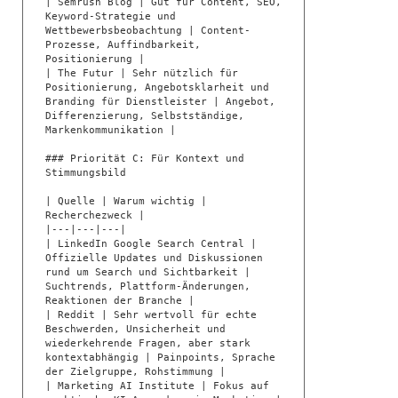
| Semrush Blog | Gut für Content, SEO, 
Keyword-Strategie und 
Wettbewerbsbeobachtung | Content-
Prozesse, Auffindbarkeit, 
Positionierung |

| The Futur | Sehr nützlich für 
Positionierung, Angebotsklarheit und 
Branding für Dienstleister | Angebot, 
Differenzierung, Selbstständige, 
Markenkommunikation |

### Priorität C: Für Kontext und 
Stimmungsbild

| Quelle | Warum wichtig | 
Recherchezweck |

|---|---|---|

| LinkedIn Google Search Central | 
Offizielle Updates und Diskussionen 
rund um Search und Sichtbarkeit | 
Suchtrends, Plattform-Änderungen, 
Reaktionen der Branche |

| Reddit | Sehr wertvoll für echte 
Beschwerden, Unsicherheit und 
wiederkehrende Fragen, aber stark 
kontextabhängig | Painpoints, Sprache 
der Zielgruppe, Rohstimmung |

| Marketing AI Institute | Fokus auf 