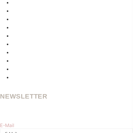
PERSONAL BRANDING
GEO-STRATEGIE
AI ASSETS UND TOOLS
BRAND TRUST
CONTENT UND PROZESSE
PERSONAL BRANDING
GEO-STRATEGIE
AI ASSETS UND TOOLS
BRAND TRUST
CONTENT UND PROZESSE
NEWSLETTER
Werde und bleibe sichtbar in der KI-Suche. Erhalte regelmäßig
meine Tipps zu Personal Branding + GEO.
E-Mail