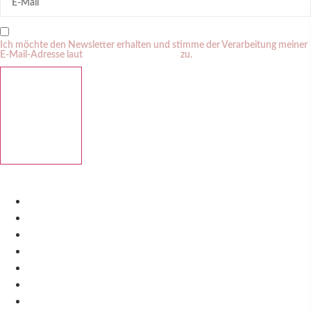
Ich möchte den Newsletter erhalten und stimme der Verarbeitung meiner
E-Mail-Adresse laut
Datenschutzerklärung
zu.
ABBONIEREN
IMPRESSUM
DATENSCHUTZ
COOKIE-RICHTLINIE (EU)
AGBS
KI ZERTIFIKAT
IMPRESSUM
DATENSCHUTZ