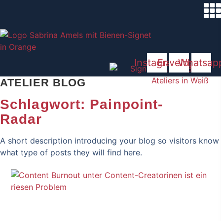
Zum
Inhalt
springen
Instagram
Envelope
Whatsap
ATELIER BLOG
Schlagwort: Painpoint-
Radar
A short description introducing your blog so visitors know
what type of posts they will find here.