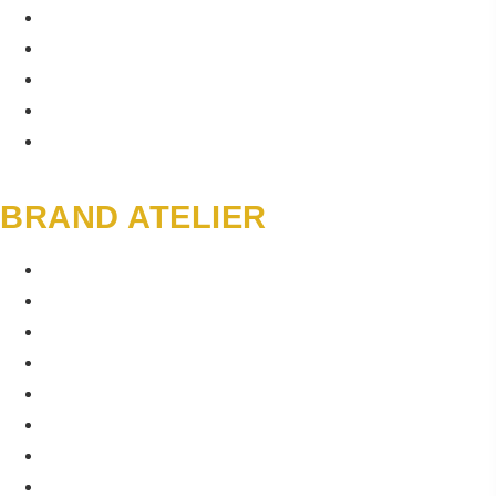
BRAND SIGNAL
BRAND RELAUNCH INTENSIVE
ACTION BRANDING WORKSHOP
ÜBER MICH
KI-STRATEGIE TOOLSET
BRAND ATELIER
PERSONAL BRANDING
GEO-STRATEGIE
AI ASSETS UND TOOLS
BRAND TRUST
CONTENT UND PROZESSE
PERSONAL BRANDING
GEO-STRATEGIE
AI ASSETS UND TOOLS