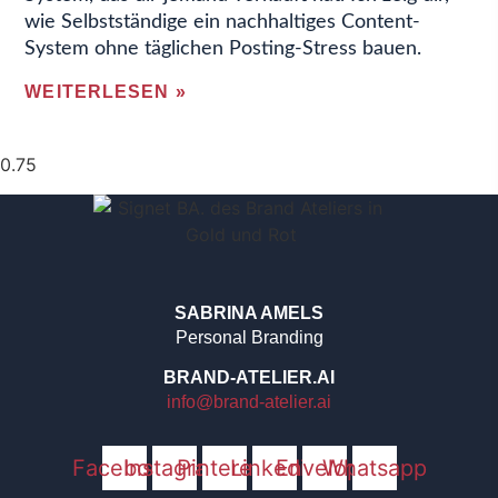
wie Selbstständige ein nachhaltiges Content-
System ohne täglichen Posting-Stress bauen.
WEITERLESEN »
SABRINA AMELS
Personal Branding
BRAND-ATELIER.AI
info@brand-atelier.ai
Facebook
Instagram
Pinterest
Linkedin
Envelope
Whatsapp