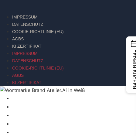
IMPRESSUM
DATENSCHUTZ
COOKIE-RICHTLINIE (EU)
AGBS
KI ZERTIFIKAT
TERMIN BUCH
IMPRESSUM
DATENSCHUTZ
COOKIE-RICHTLINIE (EU)
AGBS
KI ZERTIFIKAT
BRAND SIGNAL
BRAND RELAUNCH INTENSIVE
ACTION BRANDING WORKSHOP
ÜBER MICH
KI-STRATEGIE TOOLSET