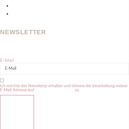
BRAND TRUST
CONTENT UND PROZESSE
NEWSLETTER
Werde und bleibe sichtbar in der KI-Suche. Erhalte regelmäßig
meine Tipps zu Personal Branding + GEO.
E-Mail
Ich möchte den Newsletter erhalten und stimme der Verarbeitung meiner
E-Mail-Adresse laut
Datenschutzerklärung
zu.