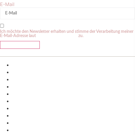
E-Mail
Ich möchte den Newsletter erhalten und stimme der Verarbeitung meiner
E-Mail-Adresse laut
Datenschutzerklärung
zu.
ABBONIEREN
IMPRESSUM
DATENSCHUTZ
COOKIE-RICHTLINIE (EU)
AGBS
KI ZERTIFIKAT
IMPRESSUM
DATENSCHUTZ
COOKIE-RICHTLINIE (EU)
AGBS
KI ZERTIFIKAT