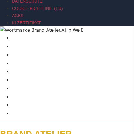
DATENSCHUTZ
COOKIE-RICHTLINIE (EU)
AGBS
KI ZERTIFIKAT
BRAND SIGNAL
BRAND RELAUNCH INTENSIVE
ACTION BRANDING WORKSHOP
ÜBER MICH
KI-STRATEGIE TOOLSET
BRAND SIGNAL
BRAND RELAUNCH INTENSIVE
ACTION BRANDING WORKSHOP
ÜBER MICH
KI-STRATEGIE TOOLSET