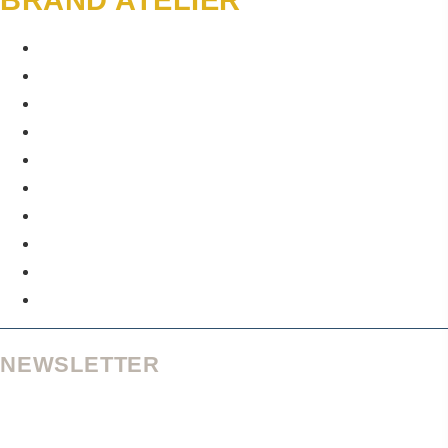
BRAND ATELIER
PERSONAL BRANDING
GEO-STRATEGIE
AI ASSETS UND TOOLS
BRAND TRUST
CONTENT UND PROZESSE
PERSONAL BRANDING
GEO-STRATEGIE
AI ASSETS UND TOOLS
BRAND TRUST
CONTENT UND PROZESSE
NEWSLETTER
Werde und bleibe sichtbar in der KI-Suche. Erhalte regelmäßig
meine Tipps zu Personal Branding + GEO.