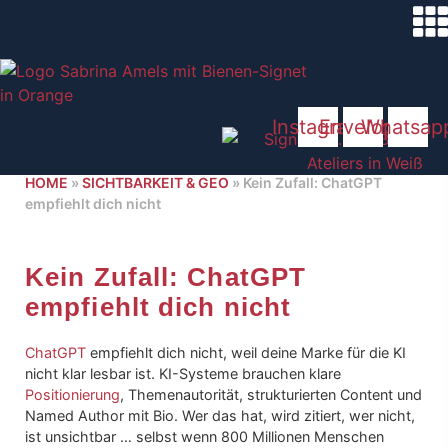
Zum
Inhalt
springen
Instagram
Envelope
Whatsap
HOME
»
SICHTBARKEIT & GEO
»
Kein Zufall: ChatGPT
empfiehlt dich nicht
Kein Zufall: ChatGPT
empfiehlt dich nicht
ChatGPT
empfiehlt dich nicht, weil deine Marke für die KI
nicht klar lesbar ist. KI-Systeme brauchen klare
Positionierung
, Themenautorität, strukturierten Content und
Named Author mit Bio. Wer das hat, wird zitiert, wer nicht,
ist unsichtbar … selbst wenn 800 Millionen Menschen