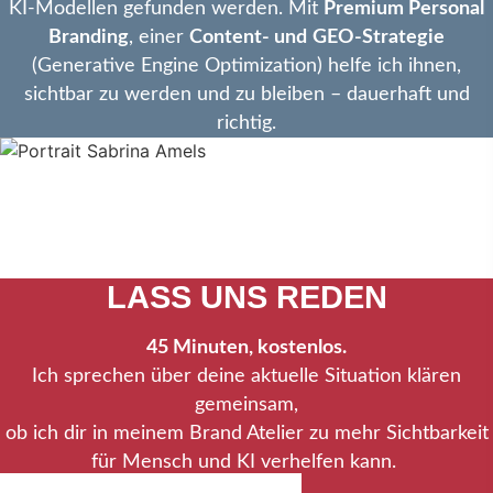
KI-Modellen gefunden werden. Mit
Premium Personal
Branding
, einer
Content- und
GEO-Strategie
(Generative Engine Optimization) helfe ich ihnen,
sichtbar zu werden und zu bleiben – dauerhaft und
richtig.
SCHLUSS MIT
UNSICHTBAR
LASS UNS REDEN
45 Minuten, kostenlos.
Ich sprechen über deine aktuelle Situation klären
gemeinsam,
ob ich dir in meinem Brand Atelier zu mehr Sichtbarkeit
für Mensch und KI verhelfen kann.